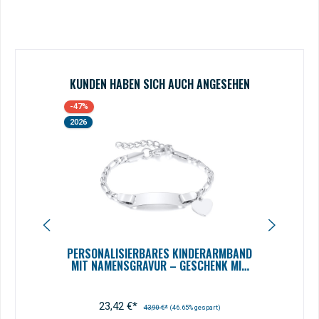
ag.
di
e.
S
KUNDEN HABEN SICH AUCH ANGESEHEN
Produktgalerie überspringen
-47%
-46%
2026
2026
E FÜR
PERSONALISIERBARES KINDERARMBAND
GRAV
T –
MIT NAMENSGRAVUR – GESCHENK MIT
HE
IE
WUNSCHTEXT (12–15 CM)
P
23,42 €*
43,90 €*
(46.65% gespart)