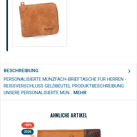
BESCHREIBUNG
PERSONALISIERTE MÜNZFACH-BRIEFTASCHE FÜR HERREN -
REISSVERSCHLUSS GELDBEUTEL PRODUKTBESCHREIBUNG: U
NSERE PERSONALISIERTE MÜN…
MEHR
ÄHNLICHE ARTIKEL
Produktgalerie überspringen
-46%
2026
2