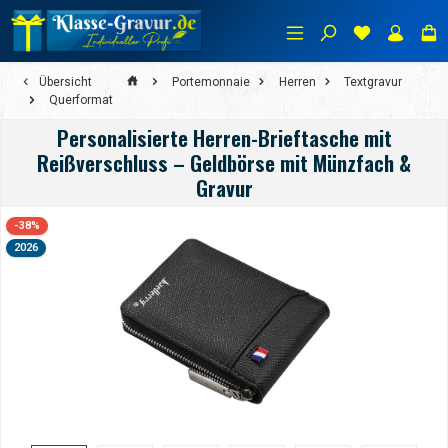
alt springen
Portemonnaie
Herren
Textgravur
Übersicht
Querformat
Personalisierte Herren-Brieftasche mit
Reißverschluss – Geldbörse mit Münzfach &
Gravur
Bildergalerie überspringen
-38%
2026